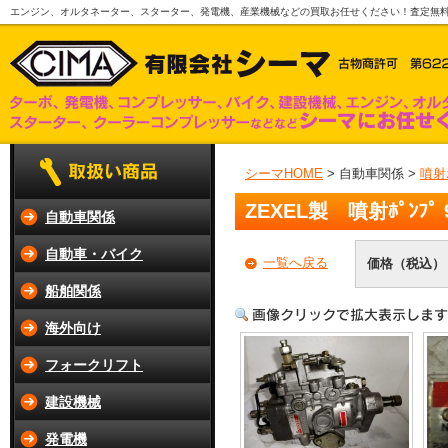
エンジン、オルタネーター、スターター、発電機、産業機械などの買取お任せください！査定無
シーマHOME
> 自動車関係 >
噴射
ZEXEL製 噴射ﾎﾟﾝﾌﾟ 9
自動車関係
自動車・バイク
一覧へ戻る
価格（税込）
船舶関係
海外向け
フォークリフト
建設機械
発電機