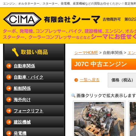
エンジン、オルタネーター、スターター、発電機、産業機械などの買取お任せください！査定無
シーマHOME
> 自動車関係 >
エン
J07C 中古エンジン
自動車関係
自動車・バイク
一覧へ戻る
価格（税込）
船舶関係
海外向け
フォークリフト
建設機械
発電機