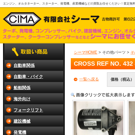
エンジン、オルタネーター、スターター、発電機、産業機械などの買取お任せください！査定無
シーマHOME
> その他パーツ >
そ
CROSS REF NO. 432 
自動車関係
自動車・バイク
一覧へ戻る
価格（税込）
船舶関係
海外向け
フォークリフト
建設機械
発電機