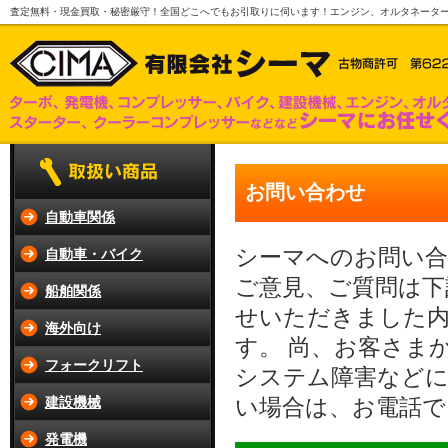
査定無料・現金買取・秘密厳守！全国どこへでもお引取りに伺います！エンジン、オルタネータ
お問い合わせ
自動車関係
シーマへのお問い
自動車・バイク
ご意見、ご質問は下
船舶関係
せいただきました内
海外向け
す。 尚、お客さま
フォークリフト
システム障害など
建設機械
い場合は、お電話で
発電機